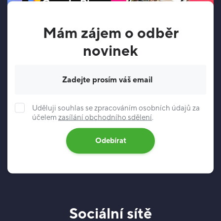
Google Play
Mám zájem o odběr
novinek
Váš e-mail
Uděluji souhlas se zpracováním osobních údajů za
účelem
zasílání obchodního sdělení
.
Odebírat
Sociální sítě