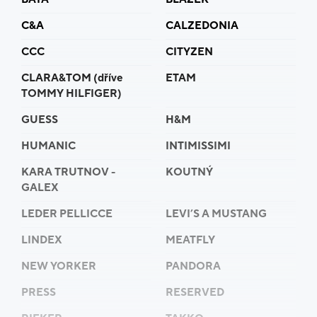
C&A
CALZEDONIA
CCC
CITYZEN
CLARA&TOM (dříve
ETAM
TOMMY HILFIGER)
GUESS
H&M
HUMANIC
INTIMISSIMI
KARA TRUTNOV -
KOUTNÝ
GALEX
LEDER PELLICCE
LEVI’S A MUSTANG
LINDEX
MEATFLY
NEW YORKER
PANDORA
PRESS
RESERVED