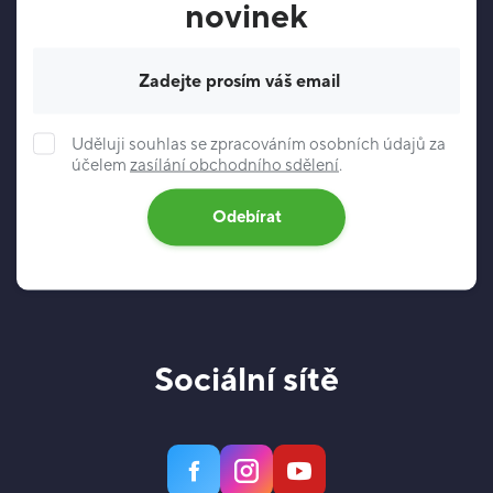
novinek
Váš e-mail
Uděluji souhlas se zpracováním osobních údajů za
účelem
zasílání obchodního sdělení
.
Odebírat
Sociální sítě