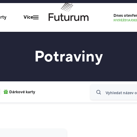
Dnes
otevře
rty
Více
PASÁŽE A OB
HYPERMARKET
Gastro zóna
Potraviny
Restaurace
Služby centra
Parkování
Multikino
Hledat
Dárkové karty
O nás
Rekonstrukce
Kontakty