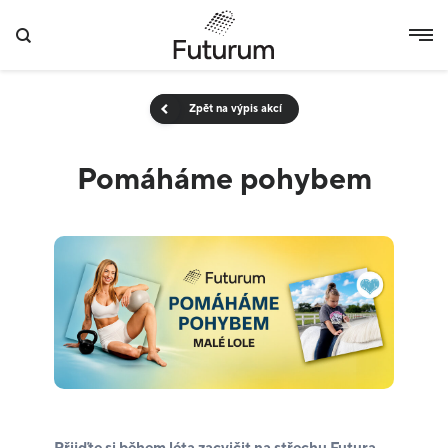
Zpět na výpis akcí
Pomáháme pohybem