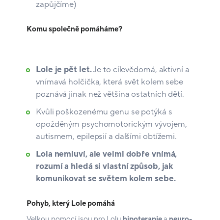
zapůjčíme)
Komu společně pomáháme?
Lole je pět let.
Je to cílevědomá, aktivní a
vnímavá holčička, která svět kolem sebe
poznává jinak než většina ostatních dětí.
Kvůli poškozenému genu se potýká s
opožděným psychomotorickým vývojem,
autismem, epilepsií a dalšími obtížemi.
Lola nemluví, ale velmi dobře vnímá,
rozumí a hledá si vlastní způsob, jak
komunikovat se světem kolem sebe.
Pohyb, který Lole pomáhá
Velkou pomocí jsou pro Lolu
hipoterapie
a
neuro-