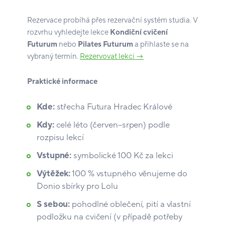
Rezervace probíhá přes rezervační systém studia. V
rozvrhu vyhledejte lekce
Kondiční cvičení
Futurum
nebo
Pilates Futurum
a přihlaste se na
vybraný termín.
Rezervovat lekci →
Praktické informace
Kde:
střecha Futura Hradec Králové
Kdy:
celé léto (červen–srpen) podle
rozpisu lekcí
Vstupné:
symbolické 100 Kč za lekci
Výtěžek:
100 % vstupného věnujeme do
Donio sbírky pro Lolu
S sebou:
pohodlné oblečení, pití a vlastní
podložku na cvičení (v případě potřeby