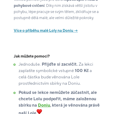
pohybové cvičení
. Díky nim získává větší jistotu v
pohybu, lépe pracuje se svým tělem, zklidňuje se a
postupně dělá malé, ale velmi důležité pokroky.
Více o příběhu malé Loly na Doniu →
Jak můžete pomoci?
Jednoduše.
Přijďte si zacvičit.
Za lekci
zaplatíte symbolické vstupné
100 Kč
a
celá částka bude věnována Lole
prostřednictvím sbírky na Doniu.
Pokud se lekce nemůžete zúčastnit, ale
chcete Lolu podpořit, máme založenou
sbírku na
Doniu
, která je věnována právě
naší Lole
.