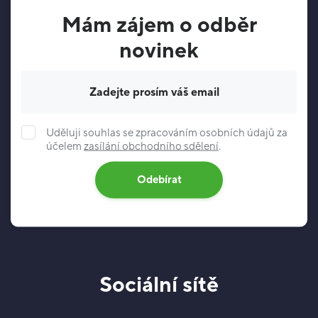
Mám zájem o odběr
novinek
Váš e-mail
Uděluji souhlas se zpracováním osobních údajů za
účelem
zasílání obchodního sdělení
.
Odebírat
Sociální sítě