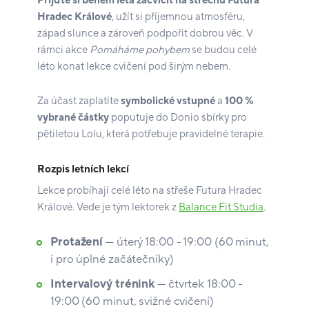
Přijďte si během léta zacvičit na střechu Futura
Hradec Králové
, užít si příjemnou atmosféru,
západ slunce a zároveň podpořit dobrou věc. V
rámci akce
Pomáháme pohybem
se budou celé
léto konat lekce cvičení pod širým nebem.
Za účast zaplatíte
symbolické vstupné
a
100 %
vybrané částky
poputuje do Donio sbírky pro
pětiletou Lolu, která potřebuje pravidelné terapie.
Rozpis letních lekcí
Lekce probíhají celé léto na střeše Futura Hradec
Králové. Vede je tým lektorek z
Balance Fit Studia
.
Protažení
— úterý 18:00 - 19:00 (60 minut,
i pro úplné začátečníky)
Intervalový trénink
— čtvrtek 18:00 -
19:00 (60 minut, svižné cvičení)