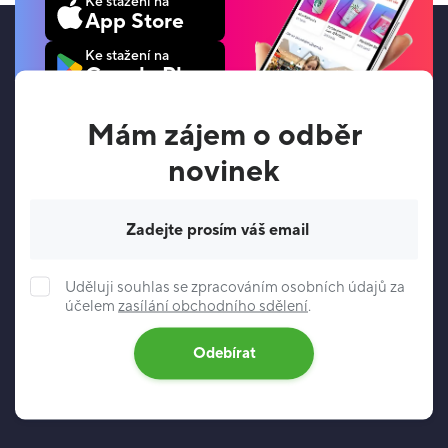
Ke stažení na
App Store
Ke stažení na
Google Play
Mám zájem o odběr
novinek
Váš e-mail
Uděluji souhlas se zpracováním osobních údajů za
účelem
zasílání obchodního sdělení
.
Odebírat