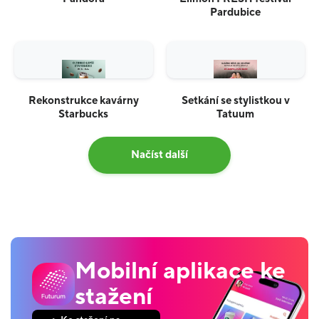
Pardubice
Rekonstrukce kavárny
Setkání se stylistkou v
Starbucks
Tatuum
Načíst další
Mobilní aplikace ke
stažení