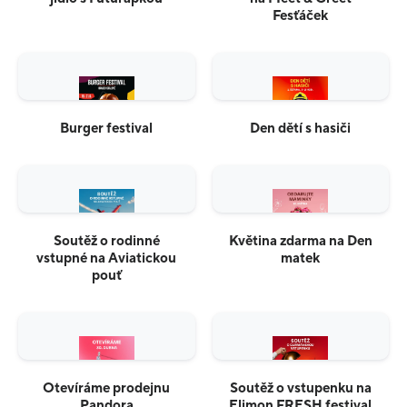
Fesťáček
Burger festival
Den dětí s hasiči
Soutěž o rodinné
Květina zdarma na Den
vstupné na Aviatickou
matek
pouť
Otevíráme prodejnu
Soutěž o vstupenku na
Pandora
Elimon FRESH festival