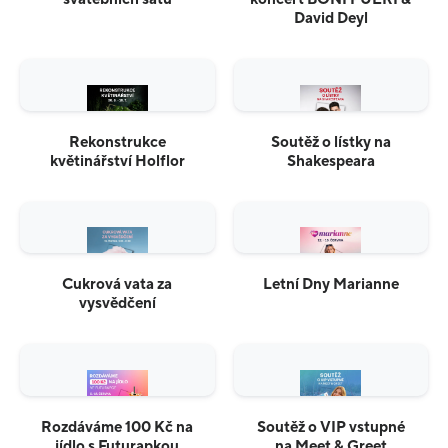
David Deyl
Rekonstrukce
Soutěž o lístky na
květinářství Holflor
Shakespeara
Cukrová vata za
Letní Dny Marianne
vysvědčení
Rozdáváme 100 Kč na
Soutěž o VIP vstupné
jídlo s Futurapkou
na Meet & Greet